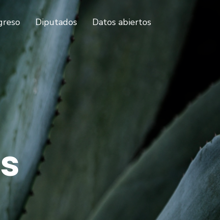
greso
Diputados
Datos abiertos
os