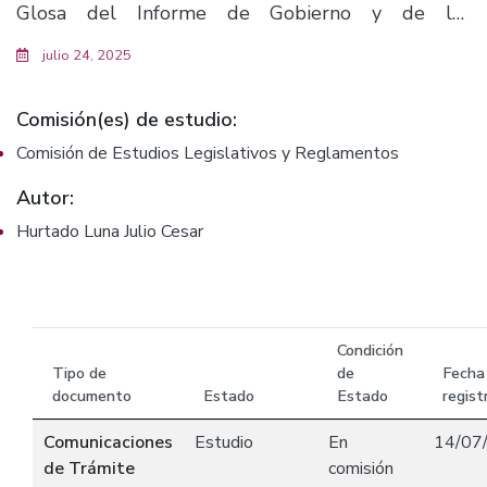
Glosa del Informe de Gobierno y de las
Competencias", se adicionan los numerales 7 y 8 al
julio 24, 2025
artículo 202, así como los artículos 203 bis y 203
ter a la Ley Orgánica del Poder Legislativo del
Comisión(es) de estudio:
Estado de Jalisco.(F.2210)
Comisión de Estudios Legislativos y Reglamentos
Autor:
Hurtado Luna Julio Cesar
Condición
Tipo de
de
Fecha
documento
Estado
Estado
regist
Comunicaciones
Estudio
En
14/07
de Trámite
comisión