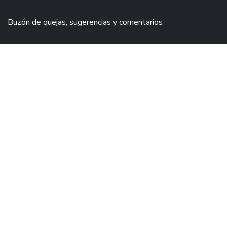
Visitas este mes: 42161
Buzón de quejas, sugerencias y comentarios