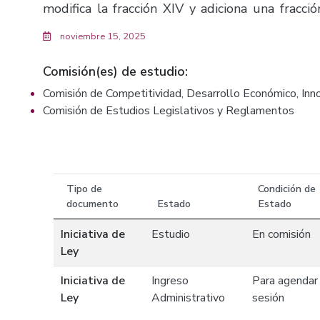
modifica la fracción XIV y adiciona una fracció
decreto 18189, modifica la fracción XVII del art
noviembre 15, 2025
la Ley Orgánica del Poder ejecutivo.(F.3533)
Comisión(es) de estudio:
Comisión de Competitividad, Desarrollo Económico, Inn
Comisión de Estudios Legislativos y Reglamentos
Tipo de
Condición de
documento
Estado
Estado
Iniciativa de
Estudio
En comisión
Ley
Iniciativa de
Ingreso
Para agendar
Ley
Administrativo
sesión