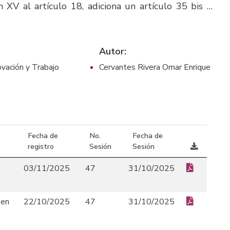
n XV al artículo 18, adiciona un artículo 35 bis al
ículo 21, modifica la fracción IX, del artículo 32 de
Autor:
ovación y Trabajo
Cervantes Rivera Omar Enrique
Fecha de
No.
Fecha de
registro
Sesión
Sesión
03/11/2025
47
31/10/2025
 en
22/10/2025
47
31/10/2025