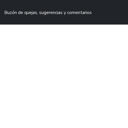
Visitas este mes: 34202
Buzón de quejas, sugerencias y comentarios