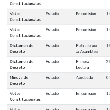
Constitucionales
Votos
Estudio
En comisión
1
Constitucionales
Votos
Estudio
En comisión
1
Constitucionales
Dictamen de
Estudio
Retirado por
1
Decreto
la Asamblea
Dictamen de
Estudio
Primera
2
Decreto
Lectura
Minuta de
Estudio
Aprobado
0
Decreto
Votos
Estudio
En comisión
1
Constitucionales
Votos
Estudio
En comisión
1