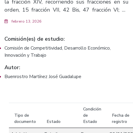
la fracción XIV, recorriendo sus fracciones en su
orden, 15 fracción VII, 42 Bis, 47 fracción VI; 62
fracciones VI, VII, XI recorriendo sus fracciones en
febrero 13, 2026
su orden; y reformando el Capítulo IV del Título
Quinto y artículos 41, 42, 48 fracción V y
Comisión(es) de estudio:
adicionándole el inciso d) de la Ley de Turismo
Comisión de Competitividad, Desarrollo Económico,
para el estado de Jalisco y sus municipios. (F.4427)
Innovación y Trabajo
Autor:
Buenrostro Martínez José Guadalupe
Condición
Tipo de
de
Fecha de
documento
Estado
Estado
registro