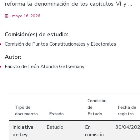
reforma la denominación de los capítulos VI y VII
del título primero del libro segundo; se adicionan
mayo 16, 2026
los artículos 48 bis y 50 bis, todos del Código Civil
del Estado de Jalisco. (F. 5051)
Comisión(es) de estudio:
Comisión de Puntos Constitucionales y Electorales
Autor:
Fausto de León Alondra Getsemany
Condición
Tipo de
de
Fecha de
documento
Estado
Estado
registro
Iniciativa
Estudio
En
30/04/20
de Ley
comisión