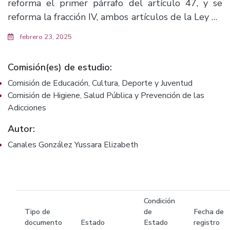
reforma el primer párrafo del artículo 47, y se
reforma la fracción IV, ambos artículos de la Ley de
Educación del Estado Libre y Soberano de Jalisco,
febrero 23, 2025
se reforman las fracciones VI y VII, y se adiciona la
fracción VIII del artículo 45, numeral 1, de la Ley
Comisión(es) de estudio:
de Salud del Estado de Jalisco.(F.583)
Comisión de Educación, Cultura, Deporte y Juventud
Comisión de Higiene, Salud Pública y Prevención de las
Adicciones
Autor:
Canales González Yussara Elizabeth
Condición
Tipo de
de
Fecha de
documento
Estado
Estado
registro