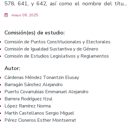
578, 641, y 642, así como el nombre del título
sexto, y, adiciona la fracción I, recorriéndose las
mayo 09, 2025
subsecuentes en el orden actual, del artículo 456
y el segundo párrafo del artículo 537 del Código
Comisión(es) de estudio:
Civil del estado de Jalisco, a su vez, se reforman los
Comisión de Puntos Constitucionales y Electorales
artículos 40, 41, 42, 43 y 44 de la Ley del Registro
Comisión de Igualdad Sustantiva y de Género
Civil del Estado de Jalisco.(F.1285)
Comisión de Estudios Legislativos y Reglamentos
Autor:
Cárdenas Méndez Tonantzin Elusay
Barragán Sánchez Alejandro
Puerto Covarrubias Emmanuel Alejandro
Barrera Rodríguez Itzul
López Ramírez Norma
Martín Castellanos Sergio Miguel
Pérez Cisneros Esther Montserrat