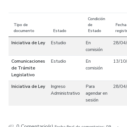
Condición
Tipo de
de
Fecha
documento
Estado
Estado
regist
Iniciativa de Ley
Estudio
En
28/04
comisión
Comunicaciones
Estudio
En
13/10
de Trámite
comisión
Legislativo
Iniciativa de Ley
Ingreso
Para
28/04
Administrativo
agendar en
sesión
0 Comentario(s)
Fecha final de comentarios: 09-
-