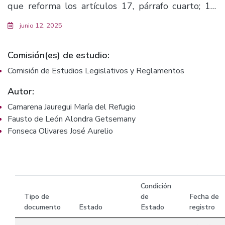
que reforma los artículos 17, párrafo cuarto; 19,
párrafo tercero; y se adiciona un segundo párrafo
junio 12, 2025
al artículo 40 de la Ley Orgánica del Poder Judicial
del estado de Jalisco.(F. 1694)
Comisión(es) de estudio:
Comisión de Estudios Legislativos y Reglamentos
Autor:
Camarena Jauregui María del Refugio
Fausto de León Alondra Getsemany
Fonseca Olivares José Aurelio
Condición
Tipo de
de
Fecha de
documento
Estado
Estado
registro