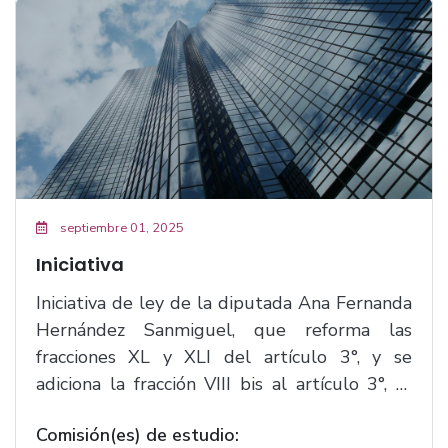
septiembre 01, 2025
Iniciativa
Iniciativa de ley de la diputada Ana Fernanda
Hernández Sanmiguel, que reforma las
fracciones XL y XLI del artículo 3°, y se
adiciona la fracción VIII bis al artículo 3°, el
artículo 26 bis, y dos párrafos al artículo 31
Comisión(es) de estudio:
de la Ley Estatal del Equilibrio Ecológico y la