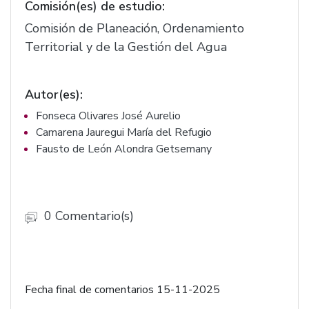
Comisión(es) de estudio:
101 bis de la Ley del Agua para el estado de
Jalisco y sus municipios, se reforma el artículo
Comisión de Planeación, Ordenamiento
37 de la Ley del Gobierno y la Administración
Territorial y de la Gestión del Agua
Pública del estado de Jalisco, se reforma el
artículo 157 de la Ley de Hacienda Municipal
Autor(es):
del estado de Jalisco. (F.3797)
Fonseca Olivares José Aurelio
Camarena Jauregui María del Refugio
Fausto de León Alondra Getsemany
0 Comentario(s)
Fecha final de comentarios 15-11-2025