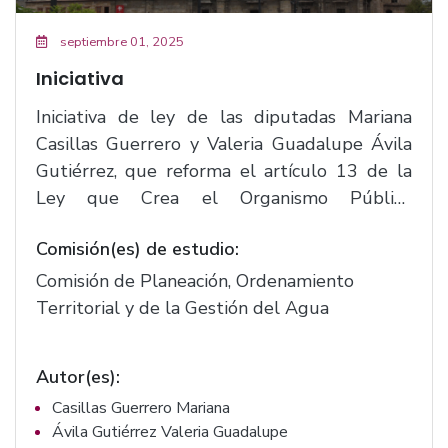
septiembre 01, 2025
Iniciativa
Iniciativa de ley de las diputadas Mariana
Casillas Guerrero y Valeria Guadalupe Ávila
Gutiérrez, que reforma el artículo 13 de la
Ley que Crea el Organismo Público
Descentralizado del Poder Ejecutivo
Comisión(es) de estudio:
denominado Sistema Intermunicipal de los
Servicios de Agua Potable y Alcantarillado
Comisión de Planeación, Ordenamiento
del Estado de Jalisco.(F.2313)
Territorial y de la Gestión del Agua
Autor(es):
Casillas Guerrero Mariana
Ávila Gutiérrez Valeria Guadalupe