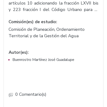
artículos 10 adicionando la fracción LXVII bis
y 223 fracción I del Código Urbano para el
Estado de Jalisco, se reforman los artículos
Comisión(es) de estudio:
170 adicionando el numeral 3, 176 numeral 2
de la Ley de Movilidad, Seguridad Vial y
Comisión de Planeación, Ordenamiento
Transporte del Estado de Jalisco.(F.3448)
Territorial y de la Gestión del Agua
Autor(es):
Buenrostro Martínez José Guadalupe
0 Comentario(s)