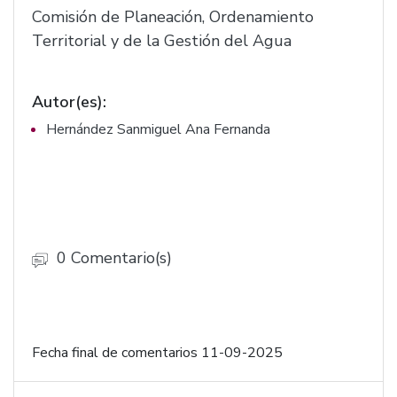
Protección al Ambiente; y se reforma el
Comisión de Planeación, Ordenamiento
artículo 86 del Código Urbano del estado de
Territorial y de la Gestión del Agua
Jalisco. (F. 2766)
Autor(es):
Hernández Sanmiguel Ana Fernanda
0 Comentario(s)
Fecha final de comentarios 11-09-2025