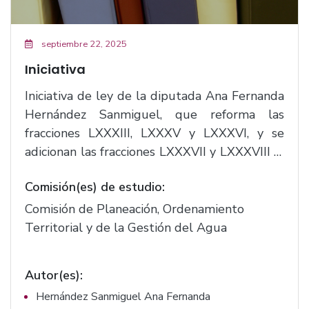
septiembre 22, 2025
Iniciativa
Iniciativa de ley de la diputada Ana Fernanda
Hernández Sanmiguel, que reforma las
fracciones LXXXIII, LXXXV y LXXXVI, y se
adicionan las fracciones LXXXVII y LXXXVIII al
artículo 5 del Código Urbano para el estado
Comisión(es) de estudio:
de Jalisco; y se adiciona un Capítulo IV del
"Reagrupamiento de Predios", conformado
Comisión de Planeación, Ordenamiento
por los artículos 205 bis, 205 ter, 205
Territorial y de la Gestión del Agua
quarter, 205 quinquies, 205 sexies y 205
septies al título séptimo del mismo
Autor(es):
ordenamiento. (F. 3171)
Hernández Sanmiguel Ana Fernanda