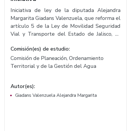
Iniciativa de ley de la diputada Alejandra
Margarita Giadans Valenzuela, que reforma el
artículo 5 de la Ley de Movilidad Seguridad
Vial y Transporte del Estado de Jalisco, se
reforma los artículos 5°, 78, A., 101, 102, 120,
Comisión(es) de estudio:
208, 212, 214, 223 y 227 del Código Urbano
para El estado de Jalisco.(F. 2757)
Comisión de Planeación, Ordenamiento
Territorial y de la Gestión del Agua
Autor(es):
Giadans Valenzuela Alejandra Margarita