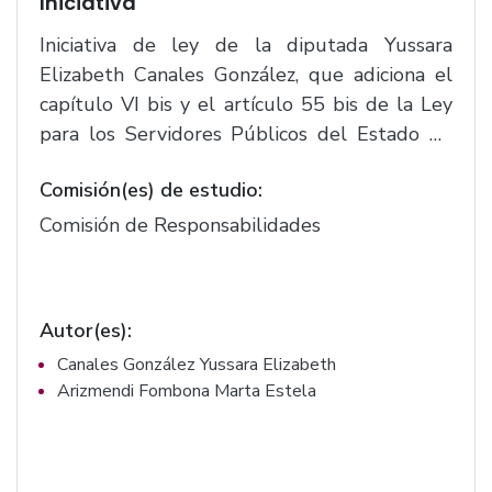
Iniciativa
Iniciativa de ley de la diputada Yussara
Elizabeth Canales González, que adiciona el
capítulo VI bis y el artículo 55 bis de la Ley
para los Servidores Públicos del Estado de
Jalisco y sus Municipios, se adiciona el
Comisión(es) de estudio:
capítulo II bis y el artículo 48 bis de la Ley de
Responsabilidades Políticas y Administrativas
Comisión de Responsabilidades
del Estado de Jalisco.(F. 3151)
Autor(es):
Canales González Yussara Elizabeth
Arizmendi Fombona Marta Estela