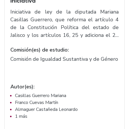
Iniciativa
Iniciativa de ley de la diputada Mariana
Casillas Guerrero, que reforma el artículo 4
de la Constitución Política del estado de
Jalisco y los artículos 16, 25 y adiciona el 25
bis todos de la Ley Orgánica del Poder
Comisión(es) de estudio:
Ejecutivo del Estado de Jalisco.(F.1009)
Comisión de Igualdad Sustantiva y de Género
Autor(es):
Casillas Guerrero Mariana
Franco Cuevas Martín
Almaguer Castañeda Leonardo
1 más