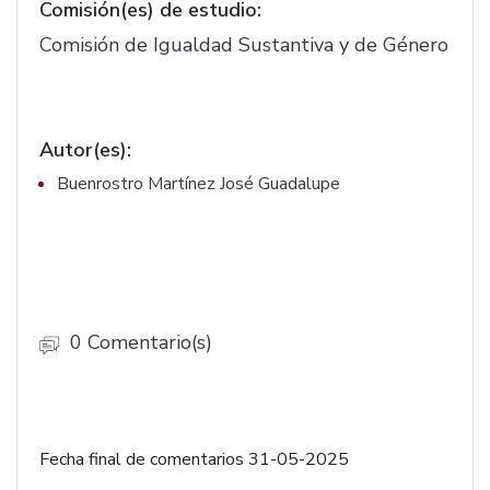
Comisión(es) de estudio:
fracciones III y VI, derogando su facción IV de
la Ley Orgánica de la Fiscalía del Estado de
Comisión de Igualdad Sustantiva y de Género
Jalisco; 28 en sus fracciones II y X, 28 bis en su
inciso c), adicionando el artículo 28 ter de la
Ley de Acceso de las Mujeres a una Vida
Autor(es):
Libre de Violencia del Estado de Jalisco.
Buenrostro Martínez José Guadalupe
(F.1441)
0 Comentario(s)
Fecha final de comentarios 31-05-2025