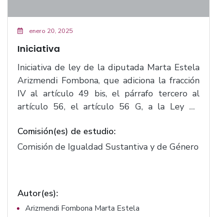
enero 20, 2025
Iniciativa
Iniciativa de ley de la diputada Marta Estela
Arizmendi Fombona, que adiciona la fracción
IV al artículo 49 bis, el párrafo tercero al
artículo 56, el artículo 56 G, a la Ley de
Acceso de las Mujeres a una Vida de Violencia
Comisión(es) de estudio:
del Estado de Jalisco.(F.525)
Comisión de Igualdad Sustantiva y de Género
Autor(es):
Arizmendi Fombona Marta Estela