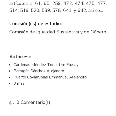
artículos 1, 61, 65, 259, 472, 474, 475, 477,
514, 519, 520, 539, 578, 641, y 642, así como
el nombre del título sexto, y, adiciona la
Comisión(es) de estudio:
fracción I, recorriéndose las subsecuentes en
el orden actual, del artículo 456 y el
Comisión de Igualdad Sustantiva y de Género
segundo párrafo del artículo 537 del Código
Civil del estado de Jalisco, a su vez, se
reforman los artículos 40, 41, 42, 43 y 44 de
Autor(es):
la Ley del Registro Civil del Estado de Jalisco.
Cárdenas Méndez Tonantzin Elusay
(F.1285)
Barragán Sánchez Alejandro
Puerto Covarrubias Emmanuel Alejandro
3 más
0 Comentario(s)