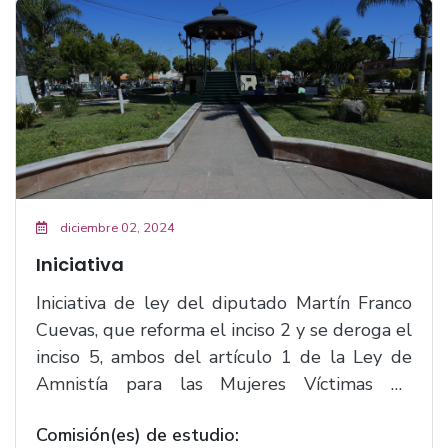
diciembre 02, 2024
Iniciativa
Iniciativa de ley del diputado Martín Franco
Cuevas, que reforma el inciso 2 y se deroga el
inciso 5, ambos del artículo 1 de la Ley de
Amnistía para las Mujeres Víctimas de
Violencia de Género del Estado de Jalisco.
Comisión(es) de estudio:
(F.211)